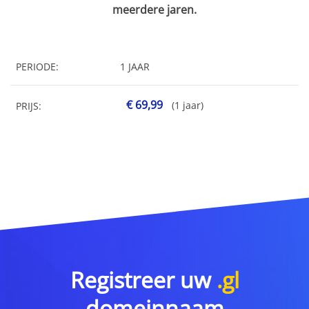
meerdere jaren.
PERIODE:
1 JAAR
€ 69,99
(1 jaar)
PRIJS:
Registreer uw
.gl
domeinnaam