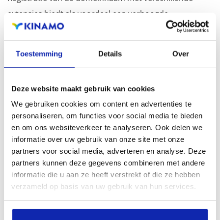
extensies biedt als voordeel een verhoogde
zichtbaarheid in zoekmachines, geografische
aanwezigheid en verbeterde aanwezigheid bij lokale
Toestemming
Details
Over
zoekresultaten in zoekmachines.
Registreer uw domeinnamen
Deze website maakt gebruik van cookies
We gebruiken cookies om content en advertenties te
personaliseren, om functies voor social media te bieden
en om ons websiteverkeer te analyseren. Ook delen we
informatie over uw gebruik van onze site met onze
partners voor social media, adverteren en analyse. Deze
partners kunnen deze gegevens combineren met andere
informatie die u aan ze heeft verstrekt of die ze hebben
verzameld op basis van uw gebruik van hun services.