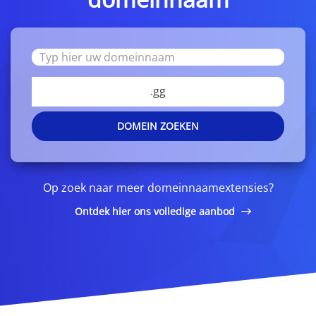
.gg
DOMEIN ZOEKEN
Op zoek naar meer domeinnaamextensies?
Ontdek hier ons volledige aanbod