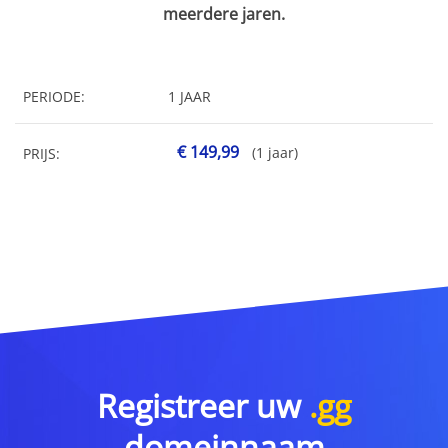
meerdere jaren.
PERIODE:
1 JAAR
€ 149,99
(1 jaar)
PRIJS:
Registreer uw
.gg
domeinnaam