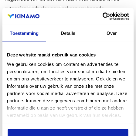
extensies biedt als voordeel een verhoogde
zichtbaarheid in zoekmachines, geografische
aanwezigheid en verbeterde aanwezigheid bij lokale
Toestemming
Details
Over
zoekresultaten in zoekmachines.
Registreer uw domeinnamen
Deze website maakt gebruik van cookies
We gebruiken cookies om content en advertenties te
personaliseren, om functies voor social media te bieden
en om ons websiteverkeer te analyseren. Ook delen we
informatie over uw gebruik van onze site met onze
partners voor social media, adverteren en analyse. Deze
partners kunnen deze gegevens combineren met andere
informatie die u aan ze heeft verstrekt of die ze hebben
verzameld op basis van uw gebruik van hun services.