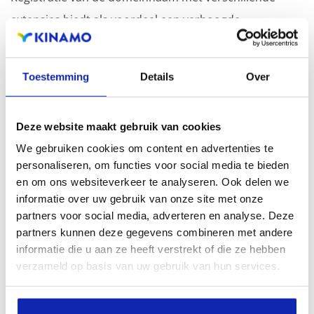
extensies biedt als voordeel een verhoogde
zichtbaarheid in zoekmachines, geografische
aanwezigheid en verbeterde aanwezigheid bij lokale
Toestemming
Details
Over
zoekresultaten in zoekmachines.
Registreer uw domeinnamen
Deze website maakt gebruik van cookies
We gebruiken cookies om content en advertenties te
personaliseren, om functies voor social media te bieden
en om ons websiteverkeer te analyseren. Ook delen we
informatie over uw gebruik van onze site met onze
partners voor social media, adverteren en analyse. Deze
partners kunnen deze gegevens combineren met andere
informatie die u aan ze heeft verstrekt of die ze hebben
verzameld op basis van uw gebruik van hun services.