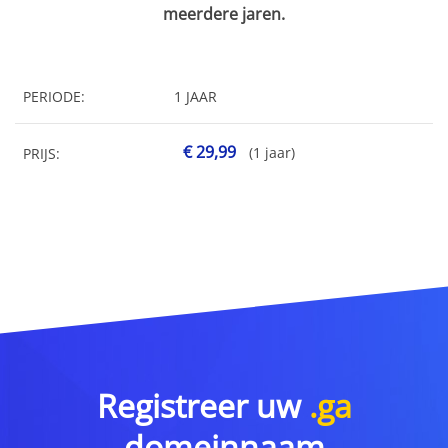
meerdere jaren.
PERIODE:
1 JAAR
€ 29,99
(1 jaar)
PRIJS:
Registreer uw
.ga
domeinnaam