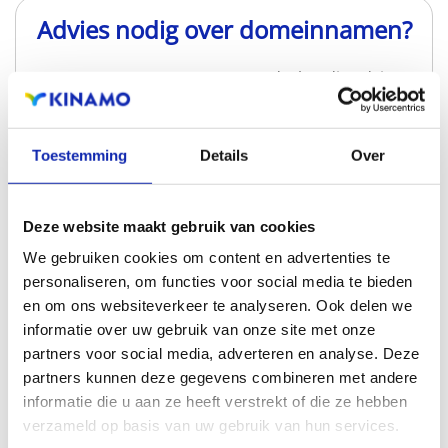
Advies nodig over domeinnamen?
Neem contact op en ontvang deskundig advies
over zowel de keuze van de juiste extensies als het
domein zelf, zodat het perfect aansluit bij uw
project.
Toestemming
Details
Over
CONTACT
Deze website maakt gebruik van cookies
We gebruiken cookies om content en advertenties te
personaliseren, om functies voor social media te bieden
en om ons websiteverkeer te analyseren. Ook delen we
informatie over uw gebruik van onze site met onze
partners voor social media, adverteren en analyse. Deze
partners kunnen deze gegevens combineren met andere
Vergelijkbare extensies
informatie die u aan ze heeft verstrekt of die ze hebben
verzameld op basis van uw gebruik van hun services.