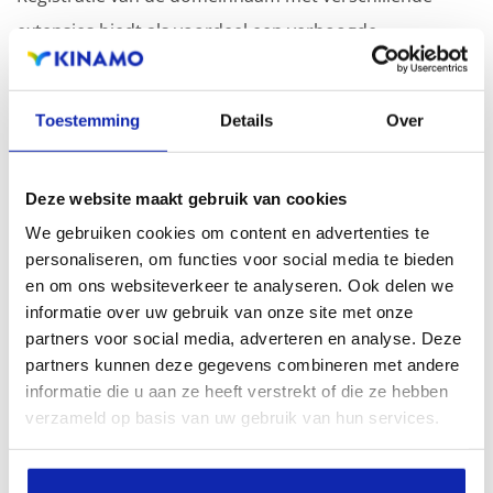
extensies biedt als voordeel een verhoogde
zichtbaarheid in zoekmachines, geografische
aanwezigheid en verbeterde aanwezigheid bij lokale
Toestemming
Details
Over
zoekresultaten in zoekmachines.
Registreer uw domeinnamen
Deze website maakt gebruik van cookies
We gebruiken cookies om content en advertenties te
personaliseren, om functies voor social media te bieden
en om ons websiteverkeer te analyseren. Ook delen we
informatie over uw gebruik van onze site met onze
partners voor social media, adverteren en analyse. Deze
partners kunnen deze gegevens combineren met andere
informatie die u aan ze heeft verstrekt of die ze hebben
verzameld op basis van uw gebruik van hun services.