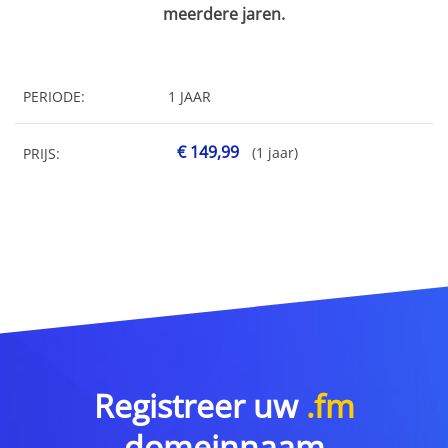
meerdere jaren.
PERIODE:
1 JAAR
€ 149,99
(1 jaar)
PRIJS:
Registreer uw
.fm
domeinnaam