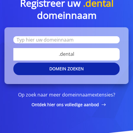
Registreer uw
.dental
domeinnaam
.dental
DOMEIN ZOEKEN
Op zoek naar meer domeinnaamextensies?
Ontdek hier ons volledige aanbod