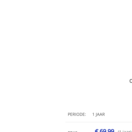
O
PERIODE:
1 JAAR
€ 69,99
(1 jaar)