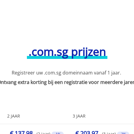
.com.sg prijzen
Registreer uw .com.sg domeinnaam vanaf 1 jaar.
ntvang extra korting bij een registratie voor meerdere jare
2 JAAR
3 JAAR
€ 137,98
€ 203,97
(2 jaar)
(3 jaar)