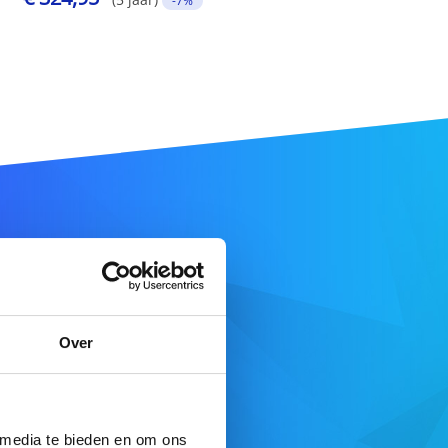
-7%
aam
Over
DOMEIN ZOEKEN
 media te bieden en om ons