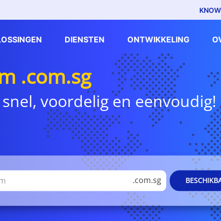
KNOW
LOSSINGEN
DIENSTEN
ONTWIKKELING
O
m .com.sg
 snel, voordelig en eenvoudig!
.com.sg
BESCHIKB