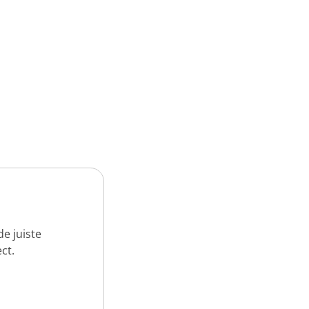
e juiste
ct.