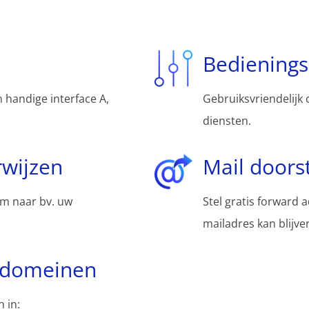
Bediening
 handige interface A,
Gebruiksvriendelijk 
diensten.
wijzen
Mail doors
m naar bv. uw
Stel gratis forward 
mailadres kan blijv
bdomeinen
 in: