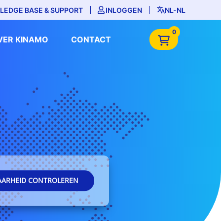
LEDGE BASE & SUPPORT
INLOGGEN
NL-NL
0
VER KINAMO
CONTACT
AARHEID CONTROLEREN