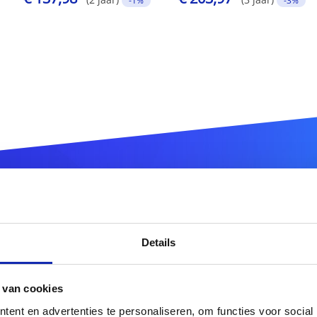
-1%
-3%
istreer uw
.com.sg
domeinn
Details
.com.sg
 van cookies
ent en advertenties te personaliseren, om functies voor social