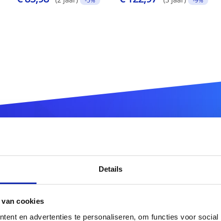
-5%
-9%
istreer uw
.com.br
domeinn
Details
.com.br
 van cookies
ent en advertenties te personaliseren, om functies voor social