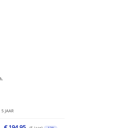
n.
5 JAAR
€ 194,95
(5 jaar)