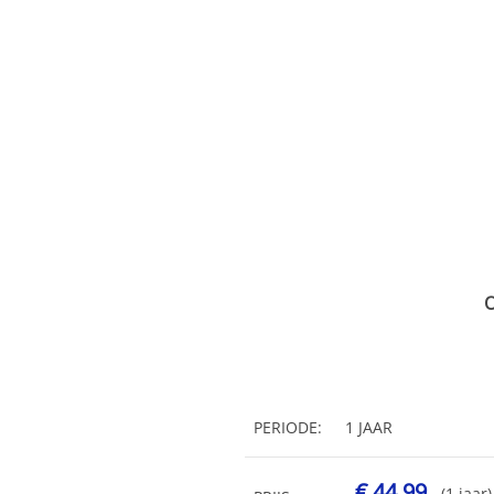
O
PERIODE:
1 JAAR
€ 44,99
(1 jaar)