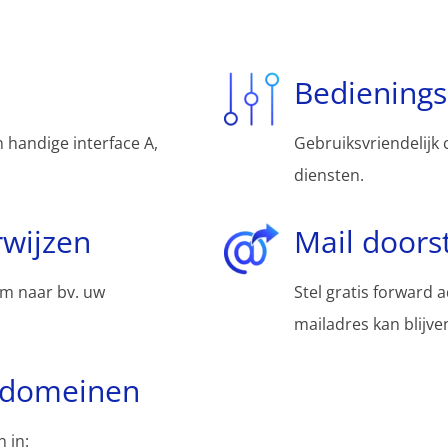
Bediening
 handige interface A,
Gebruiksvriendelijk 
diensten.
wijzen
Mail doors
m naar bv. uw
Stel gratis forward 
mailadres kan blijv
bdomeinen
 in: