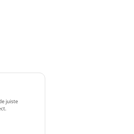
e juiste
ct.