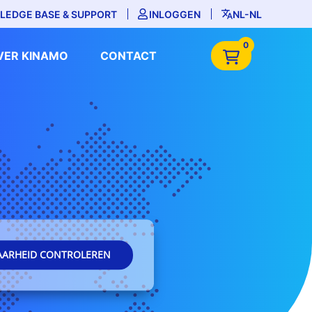
LEDGE BASE & SUPPORT
INLOGGEN
NL-NL
0
VER KINAMO
CONTACT
AARHEID CONTROLEREN