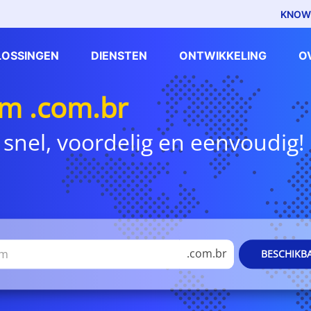
KNOW
LOSSINGEN
DIENSTEN
ONTWIKKELING
O
m .com.br
 snel, voordelig en eenvoudig!
.com.br
BESCHIKB