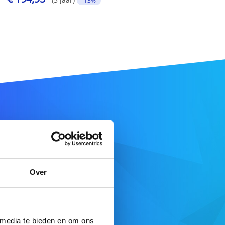
-13%
aam
Over
DOMEIN ZOEKEN
 media te bieden en om ons