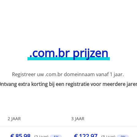
.com.br prijzen
Registreer uw .com.br domeinnaam vanaf 1 jaar.
ntvang extra korting bij een registratie voor meerdere jare
2 JAAR
3 JAAR
€ 85,98
€ 122,97
(2 jaar)
(3 jaar)