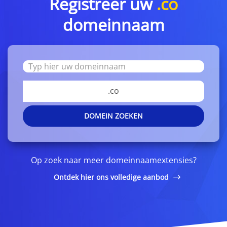
Registreer uw
.co
domeinnaam
.co
DOMEIN ZOEKEN
Op zoek naar meer domeinnaamextensies?
Ontdek hier ons volledige aanbod