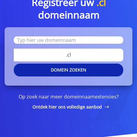
Registreer uw
.cl
domeinnaam
.cl
DOMEIN ZOEKEN
Op zoek naar meer domeinnaamextensies?
Ontdek hier ons volledige aanbod