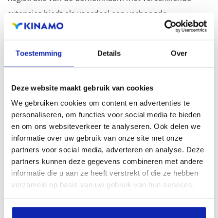
extensies biedt als voordeel een verhoogde
zichtbaarheid in zoekmachines, geografische
aanwezigheid en verbeterde aanwezigheid bij lokale
Toestemming
Details
Over
zoekresultaten in zoekmachines.
Registreer uw domeinnamen
Deze website maakt gebruik van cookies
We gebruiken cookies om content en advertenties te
personaliseren, om functies voor social media te bieden
en om ons websiteverkeer te analyseren. Ook delen we
informatie over uw gebruik van onze site met onze
partners voor social media, adverteren en analyse. Deze
partners kunnen deze gegevens combineren met andere
informatie die u aan ze heeft verstrekt of die ze hebben
verzameld op basis van uw gebruik van hun services.