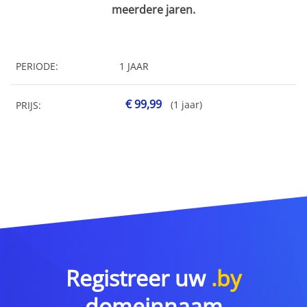
meerdere jaren.
PERIODE:
1 JAAR
€ 99,99
(1 jaar)
PRIJS:
Registreer uw
.by
domeinnaam