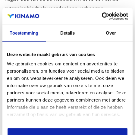
extensies biedt als voordeel een verhoogde
zichtbaarheid in zoekmachines, geografische
aanwezigheid en verbeterde aanwezigheid bij lokale
Toestemming
Details
Over
zoekresultaten in zoekmachines.
Registreer uw domeinnamen
Deze website maakt gebruik van cookies
We gebruiken cookies om content en advertenties te
personaliseren, om functies voor social media te bieden
en om ons websiteverkeer te analyseren. Ook delen we
informatie over uw gebruik van onze site met onze
partners voor social media, adverteren en analyse. Deze
partners kunnen deze gegevens combineren met andere
informatie die u aan ze heeft verstrekt of die ze hebben
verzameld op basis van uw gebruik van hun services.