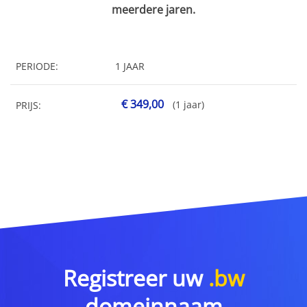
meerdere jaren.
PERIODE:
1 JAAR
€ 349,00
(1 jaar)
PRIJS:
Registreer uw
.bw
domeinnaam