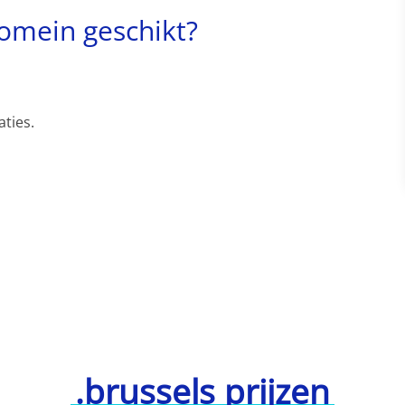
domein geschikt?
ties.
.brussels prijzen