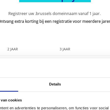
Registreer uw .brussels domeinnaam vanaf 1 jaar.
ntvang extra korting bij een registratie voor meerdere jare
2 JAAR
3 JAAR
€ 54,98
€ 80,97
(2 jaar)
(3 jaar)
-2%
-3%
Details
 van cookies
ent en advertenties te personaliseren, om functies voor social