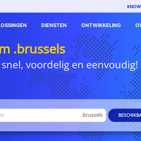
KNOW
LOSSINGEN
DIENSTEN
ONTWIKKELING
O
 .brussels
 snel, voordelig en eenvoudig!
.brussels
BESCHIKB