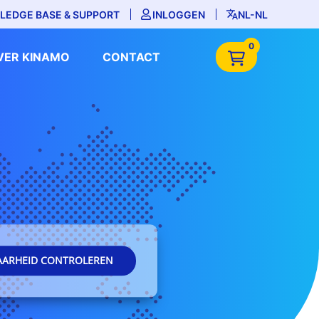
LEDGE BASE & SUPPORT
INLOGGEN
NL-NL
0
VER KINAMO
CONTACT
AARHEID CONTROLEREN