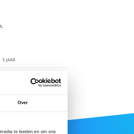
n.
5 JAAR
€ 132,45
(5 jaar)
-5%
Over
 media te bieden en om ons