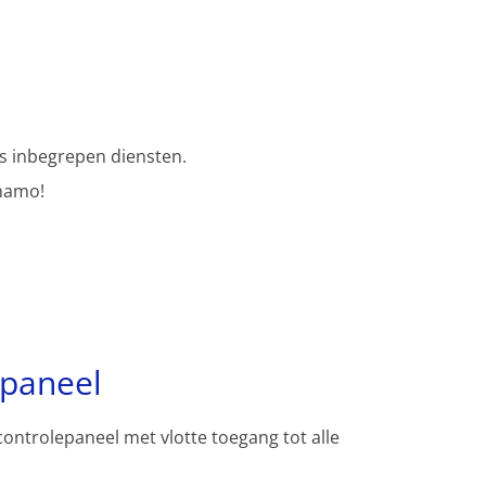
s inbegrepen diensten.
namo!
spaneel
controlepaneel met vlotte toegang tot alle