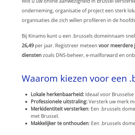
Wilt u uw online aanwezigheid in Brussel verster
onderneming, organisatie of project een sterk loka
organisaties die zich willen profileren in de hoofd
Bij Kinamo kunt u een .brussels domeinnaam snel 
26,49
per jaar. Registreer meteen
voor meerdere j
diensten
zoals DNS-beheer, e-mailforward en on
Waarom kiezen voor een .
Lokale herkenbaarheid:
Ideaal voor Brusselse 
Professionele uitstraling:
Versterk uw merk m
Merkidentiteit versterken
: Een .brussels dome
met Brussel.
Makkelijker te onthouden
: Een .brussels dome