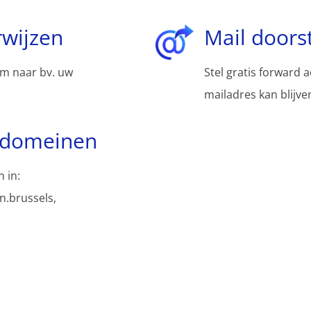
wijzen
Mail doors
m naar bv. uw
Stel gratis forward 
mailadres kan blijv
bdomeinen
 in:
.brussels,