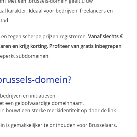
ken? Met een .brussels-domein geeft u uw
al karakter. Ideaal voor bedrijven, freelancers en
stad.
en tegen scherpe prijzen registreren.
Vanaf slechts €
aren en krijg korting
.
Profiteer van gratis inbegrepen
beperkt subdomeinen.
brussels-domein?
bedrijven en initiatieven.
et een geloofwaardige domeinnaam.
in bouwt een sterke merkidentiteit op door de link
in is gemakkelijker te onthouden voor Brusselaars.