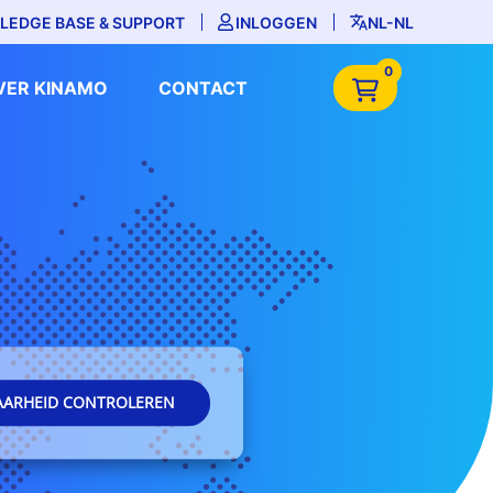
LEDGE BASE & SUPPORT
INLOGGEN
NL-NL
0
VER KINAMO
CONTACT
AARHEID CONTROLEREN