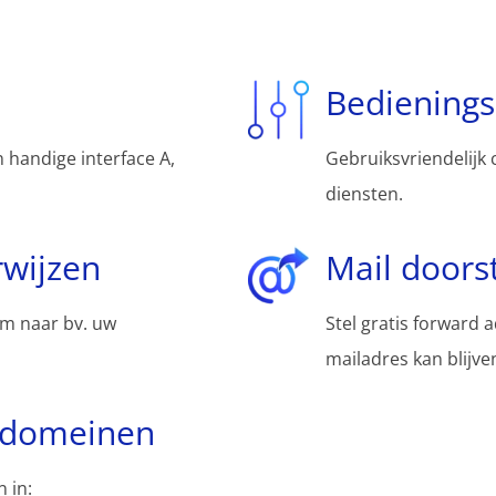
Bediening
 handige interface A,
Gebruiksvriendelijk 
diensten.
wijzen
Mail doors
m naar bv. uw
Stel gratis forward 
mailadres kan blijv
bdomeinen
 in: