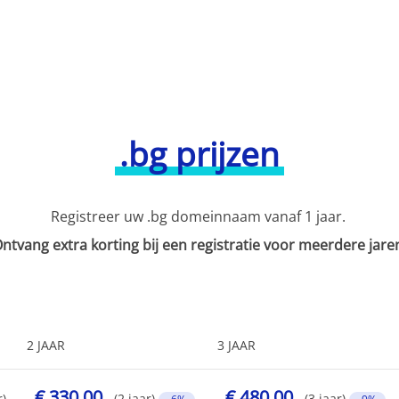
.bg prijzen
Registreer uw .bg domeinnaam vanaf 1 jaar.
ntvang extra korting bij een registratie voor meerdere jare
2 JAAR
3 JAAR
€ 330,00
€ 480,00
r)
(2 jaar)
(3 jaar)