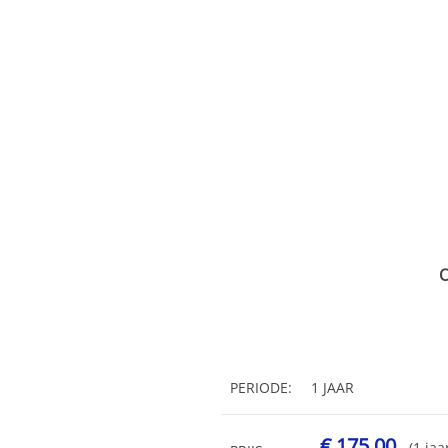
O
PERIODE:
1 JAAR
€ 175,00
(1 jaa