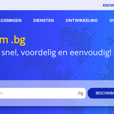
KNOW
LOSSINGEN
DIENSTEN
ONTWIKKELING
O
m .bg
 snel, voordelig en eenvoudig!
.bg
BESCHIKB