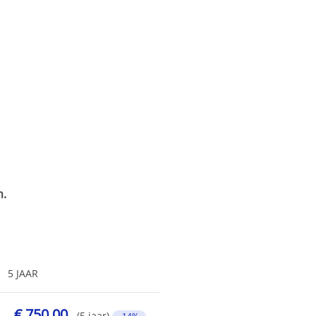
n.
5 JAAR
€ 750,00
(5 jaar)