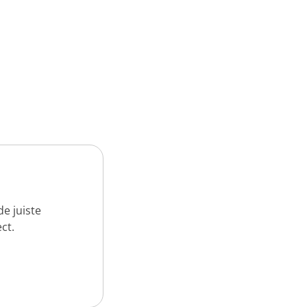
e juiste
ct.