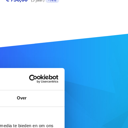
-14%
am
Over
DOMEIN ZOEKEN
 media te bieden en om ons