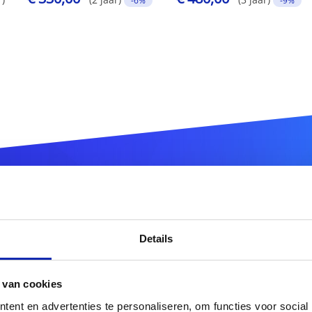
-6%
-9%
egistreer uw
.bg
domeinna
Details
.bg
 van cookies
ent en advertenties te personaliseren, om functies voor social