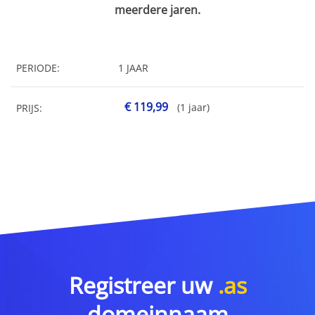
meerdere jaren.
PERIODE:
1 JAAR
€ 119,99
(1 jaar)
PRIJS:
Registreer uw
.as
domeinnaam