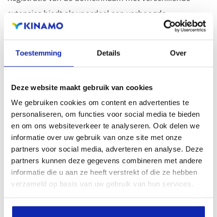
extensies biedt als voordeel een verhoogde
zichtbaarheid in zoekmachines, geografische
aanwezigheid en verbeterde aanwezigheid bij lokale
Toestemming
Details
Over
zoekresultaten in zoekmachines.
Registreer uw domeinnamen
Deze website maakt gebruik van cookies
We gebruiken cookies om content en advertenties te
personaliseren, om functies voor social media te bieden
en om ons websiteverkeer te analyseren. Ook delen we
informatie over uw gebruik van onze site met onze
partners voor social media, adverteren en analyse. Deze
partners kunnen deze gegevens combineren met andere
informatie die u aan ze heeft verstrekt of die ze hebben
verzameld op basis van uw gebruik van hun services.