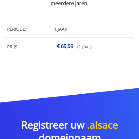
meerdere jaren.
PERIODE:
1 JAAR
€ 69,99
(1 jaar)
PRIJS:
Registreer uw
.alsace
domeinnaam