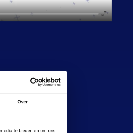
ENTER
FULLSCREEN
Over
digde functionaliteiten als de
 media te bieden en om ons
aar ook op hoe verschillende