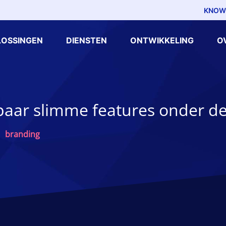
KNOW
LOSSINGEN
DIENSTEN
ONTWIKKELING
O
paar slimme features onder d
branding