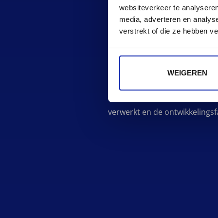
websiteverkeer te analyseren
doelgroepen, van bedrijven to
media, adverteren en analys
verstrekt of die ze hebben v
Op basis van die analyse werk
vertaald naar twee concrete d
WEIGEREN
Deze voorstellen gingen verder
realistisch beeld van zowel de
verwerkt en de ontwikkelingsfa