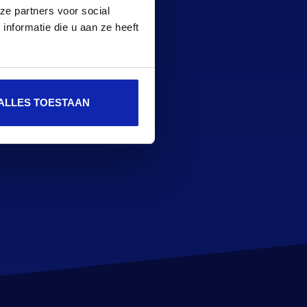
ze partners voor social
nden en gebruiken.
nformatie die u aan ze heeft
et de klant verder werd
ALLES TOESTAAN
types op. Dit gaf de klant een
el en gericht kon worden