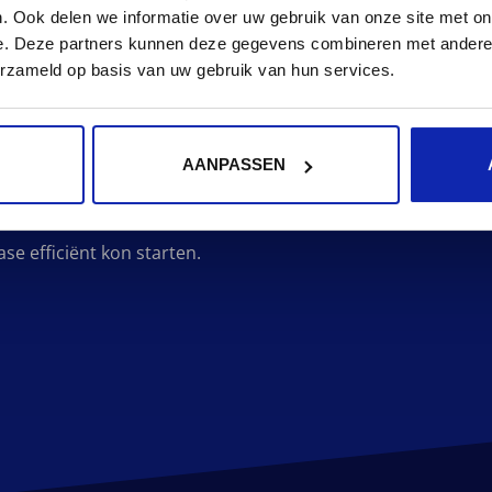
. Ook delen we informatie over uw gebruik van onze site met on
t stakeholders in de haven, informatie makkelijk kunnen vi
e. Deze partners kunnen deze gegevens combineren met andere i
erzameld op basis van uw gebruik van hun services.
ten we een duidelijke sitestructuur uit die na afstemming m
esignvoorstellen.
AANPASSEN
 dan statische designs. We leverden volledig klikbare proto
 visuele stijl als de gebruikservaring, waardoor feedback sn
se efficiënt kon starten.