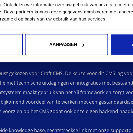
 website was een leuke uitdaging waarbij we onze expertis
. Ook delen we informatie over uw gebruik van onze site met on
e. Deze partners kunnen deze gegevens combineren met andere i
gie hebben ingezet om voor onszelf een moderne, aantrekke
erzameld op basis van uw gebruik van hun services.
ndige analyse van de bestaande website waarbij we de ster
AANPASSEN
behoefden zorgvuldig onderzochten. Vervolgens hebben we 
n gewenste functionaliteiten vastgelegd.
wust gekozen voor Craft CMS. De keuze voor dit CMS lag voo
ie met technische uitdagingen en integraties met bestaan
tsysteem maakt gebruik van het Yii framework en zorgt vo
n bijkomend voordeel van te werken met een gestandaardisee
te voorzien op het CMS zodat ook onze eigen backend naad
eide knowledge base, rechtstreekse link met onze supportp