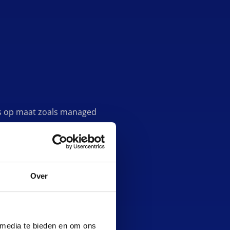
es op maat zoals managed
k zorgen voor een
ten zoals registratie van
ress en algemene webhosting.
Over
 media te bieden en om ons