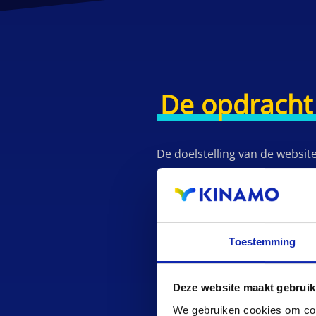
De opdracht
De doelstelling van de websi
services, cloud diensten en 
gebruiksvriendelijkere en effi
domeinnamen, bestellen van S
Toestemming
Een uitdagi
Deze website maakt gebruik
We gebruiken cookies om cont