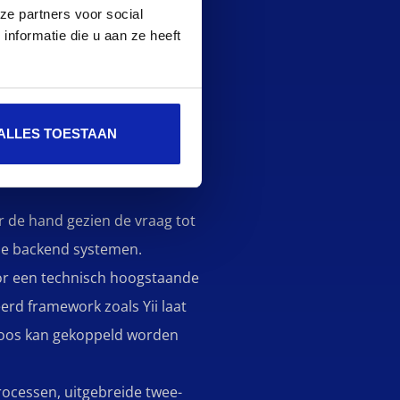
e in webdesign,
ze partners voor social
nformatie die u aan ze heeft
lijke en goed functionerende
ke punten identificeerden en
ALLES TOESTAAN
voor de website de
r de hand gezien de vraag tot
de backend systemen.
or een technisch hoogstaande
rd framework zoals Yii laat
loos kan gekoppeld worden
rocessen, uitgebreide twee-