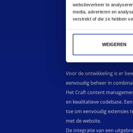
De ontwikkeling van de nieuwe
websiteverkeer te analyseren
media, adverteren en analys
gebruikservaring en technolo
verstrekt of die ze hebben v
website te creëren.
Het proces begon met een gro
WEIGEREN
de gebieden die verbetering 
doelstellingen, doelgroepen e
Voor de ontwikkeling is er be
eenvoudig beheer in combinat
Het Craft content managemen
en kwalitatieve codebase. Ee
toe om eenvoudig extensies 
met de website.
De integratie van een uitgebr