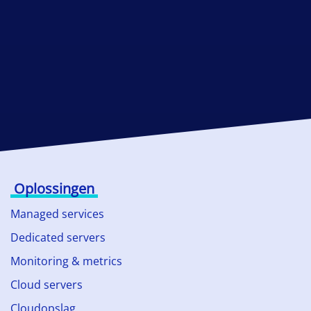
Oplossingen
Managed services
Dedicated servers
Monitoring & metrics
Cloud servers
Cloudopslag