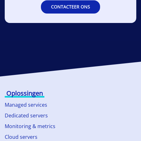
CONTACTEER ONS
Oplossingen
Managed services
Dedicated servers
Monitoring & metrics
Cloud servers