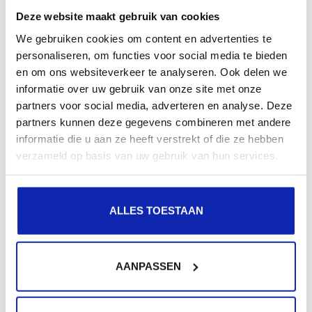
op vlak van design, applicatie architectuur en
Deze website maakt gebruik van cookies
ontwikkeling zorgen voor een totaal aanpak.
We gebruiken cookies om content en advertenties te
personaliseren, om functies voor social media te bieden
Op basis van de behoeften voor uw project kan er
en om ons websiteverkeer te analyseren. Ook delen we
gekozen worden voor zowel maatwerk waarbij we
informatie over uw gebruik van onze site met onze
volledig zelf de code schrijven, alsook ontwikkeling op
partners voor social media, adverteren en analyse. Deze
partners kunnen deze gegevens combineren met andere
basis van bestaande platformen zoals WordPress en
informatie die u aan ze heeft verstrekt of die ze hebben
Craft.
verzameld op basis van uw gebruik van hun services.
DevOps
ALLES TOESTAAN
Vanaf de oprichting in 2003 heeft Kinamo een team
met zowel development als hosting specialisten. Deze
specialisten werken nauw samen om hun expertises te
AANPASSEN
bundelen bij het maken van oplossingen op maat. Dit
heeft geresulteerd in diepgaande ervaring met