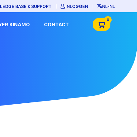
LEDGE BASE & SUPPORT
INLOGGEN
NL-NL
0
VER KINAMO
CONTACT