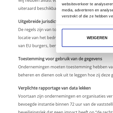
Wij hebben alvast voor u de meest cruciale punte
websiteverkeer te analyseren
uiteraard beschikbaar op de
Officiële GDPR websi
media, adverteren en analys
verstrekt of die ze hebben v
Uitgebreide jurisdictie
De regels zijn van toepassing op elk bedrijf dat 
locatie van het bedrijf. Dus als uw fysiek kantoo
WEIGEREN
van EU burgers, bent u nog steeds verantwoordeli
Toestemming voor gebruik van de gegevens
Ondernemingen moeten toestemming hebben van 
beheren en dienen ook uit te leggen hoe zij deze
Verplichte rapportage van data lekken
Voortaan zijn ondernemingen en organisaties ver
bevoegde instantie binnen 72 uur van de vaststelli
beveiligingslek dat geen impact heeft op “de recht