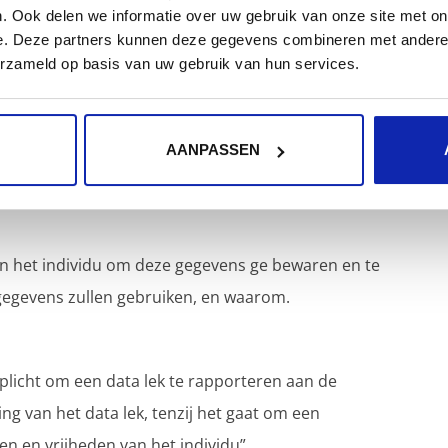
n van GDPR hier onder geplaatst. Deze gegevens zijn
. Ook delen we informatie over uw gebruik van onze site met on
te
.
e. Deze partners kunnen deze gegevens combineren met andere i
erzameld op basis van uw gebruik van hun services.
gegevens van EU burgers verwerkt, ongeacht de fysieke
r niet op EU grondgebied ligt maar u verwerkt gegevens
AANPASSEN
jk.
het individu om deze gegevens ge bewaren en te
 gegevens zullen gebruiken, en waarom.
plicht om een data lek te rapporteren aan de
ng van het data lek, tenzij het gaat om een
en en vrijheden van het individu”.