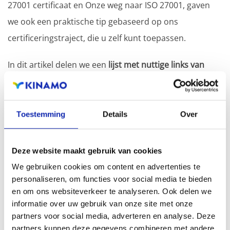
27001 certificaat en Onze weg naar ISO 27001, gaven
we ook een praktische tip gebaseerd op ons
certificeringstraject, die u zelf kunt toepassen.
In dit artikel delen we een
lijst met nuttige links van
betrouwbare Belgische bronnen waarmee zowel
particulieren als bedrijven, hun online veiligheid
kunnen verbeteren
en extra aanbevelingen vinden.
Toestemming
Details
Over
Safeonweb
: Biedt tips om cyberaanvallen te
voorkomen, zoals hoe u phishing-e-mails herkent,
Deze website maakt gebruik van cookies
sterke wachtwoorden kiest, en geeft updates over
We gebruiken cookies om content en advertenties te
actuele dreigingen. De pagina "
Eerste hulp
" biedt
personaliseren, om functies voor social media te bieden
informatie en praktische tips over hoe te handelen
en om ons websiteverkeer te analyseren. Ook delen we
bij een probleem met cyberveiligheid
. Het legt uit
informatie over uw gebruik van onze site met onze
wat te doen als u slachtoffer bent van online
partners voor social media, adverteren en analyse. Deze
fraude, phishing, virussen of hacking, en geeft links
partners kunnen deze gegevens combineren met andere