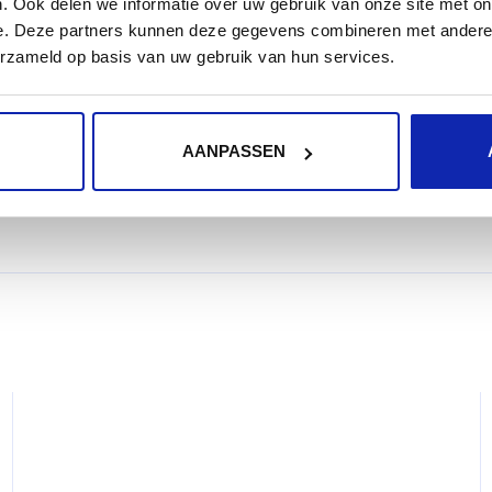
. Ook delen we informatie over uw gebruik van onze site met on
e. Deze partners kunnen deze gegevens combineren met andere i
Kinamo kan indien gewenst specifieke services laten
erzameld op basis van uw gebruik van hun services.
andere toepassingen nauwlettend kunnen opgevolgd 
AANPASSEN