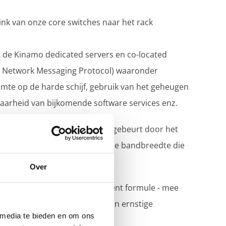
ink van onze core switches naar het rack
p de Kinamo dedicated servers en co-located
le Network Messaging Protocol) waaronder
imte op de harde schijf, gebruik van het geheugen
aarheid van bijkomende software services enz.
k interfaces verbruikt wordt gebeurt door het
eeds een duidelijk beeld over de bandbreedte die
Over
 gekozen Service Level Agreement formule - mee
machine, zodat u in geval van ernstige
 media te bieden en om ons