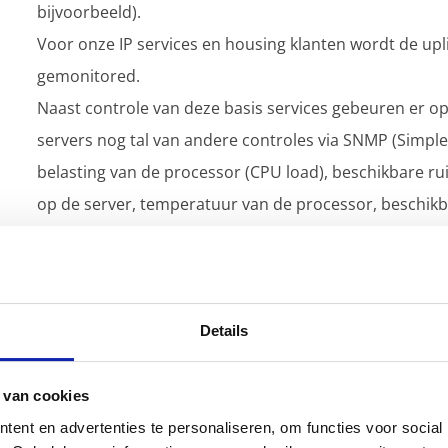
bijvoorbeeld).
Voor onze IP services en housing klanten wordt de upl
gemonitored.
Naast controle van deze basis services gebeuren er o
servers nog tal van andere controles via SNMP (Simp
belasting van de processor (CPU load), beschikbare ru
op de server, temperatuur van de processor, beschikb
Ook het meten van netwerkverkeer dat op beide netwer
monitoring systeem. Zo heeft Kinamo en u als klant st
uw dedicated server of co-located server nodig heeft.
Details
Als dedicated server klant kan u - volgens de door uw
 van cookies
opgenomen worden in het monitoring systeem voor uw 
ent en advertenties te personaliseren, om functies voor social
problemen verwittigd wordt.