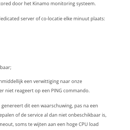
itored door het Kinamo monitoring systeem.
dicated server of co-locatie elke minuut plaats:
kbaar;
onmiddellijk een verwittiging naar onze
er niet reageert op een PING commando.
 genereert dit een waarschuwing, pas na een
alen of de service al dan niet onbeschikbaar is,
imeout, soms te wijten aan een hoge CPU load