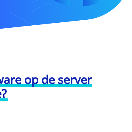
ware op de server
e?