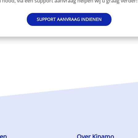
 nood, via een support aanvraag helpen wij u graag verder!
SUPPORT AANVRAAG INDIENEN
ten
Over Kinamo