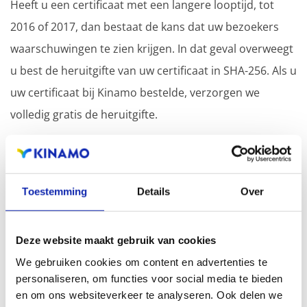
Heeft u een certificaat met een langere looptijd, tot
2016 of 2017, dan bestaat de kans dat uw bezoekers
waarschuwingen te zien krijgen. In dat geval overweegt
u best de heruitgifte van uw certificaat in SHA-256. Als u
uw certificaat bij Kinamo bestelde, verzorgen we
volledig gratis de heruitgifte.
Bent u geen SSL klant bij Kinamo? Niet getreurd, veel
certificaatuitgevers bieden aan om bij overstap van een
Toestemming
Details
Over
concurrent de resterende looptijd op uw huidig
certificaat aan uw nieuw SSL certificaat toe te voegen,
soms zelfs met 30 dagen gratis erbij.
Deze website maakt gebruik van cookies
We gebruiken cookies om content en advertenties te
personaliseren, om functies voor social media te bieden
en om ons websiteverkeer te analyseren. Ook delen we