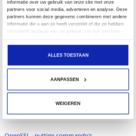
informatie over uw gebruik van onze site met onze
Verwante artikelen
partners voor social media, adverteren en analyse. Deze
partners kunnen deze gegevens combineren met andere
informatie die u aan ze heeft verstrekt of die ze hebben
Hoe lang duurt het voordat mijn SSL-
verzameld op basis van uw gebruik van hun services.
certificaat wordt uitgegeven en geactiveerd?
ALLES TOESTAAN
De duur van het verkrijgen van een SSL-certificaat
varieert sterk, afhankelijk van het type en het
AANPASSEN
verificatieproces. Kinamo kan binnen...
Meer lezen
WEIGEREN
OpenSSL - nuttige commando's