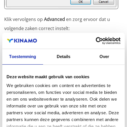
Klik vervolgens op
Advanced
en zorg ervoor dat u
volgende zaken correct instelt:
Server Port Numbers

Toestemming
Details
Over
Outgoing server(SMTP): 465

Deze website maakt gebruik van cookies
We gebruiken cookies om content en advertenties te
personaliseren, om functies voor social media te bieden
en om ons websiteverkeer te analyseren. Ook delen we
informatie over uw gebruik van onze site met onze
partners voor social media, adverteren en analyse. Deze
partners kunnen deze gegevens combineren met andere
informatie die u aan ze heeft verstrekt of die ze hebben