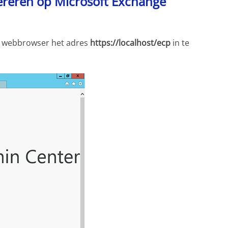
ereren op Microsoft Exchange
u webbrowser het adres
https://localhost/ecp
in te