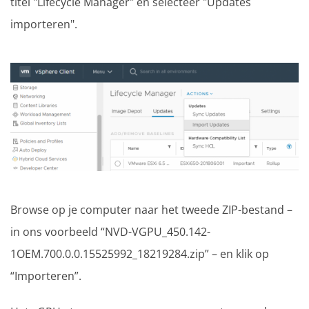
titel "Lifecycle Manager" en selecteer "Updates
importeren".
Browse op je computer naar het tweede ZIP-bestand –
in ons voorbeeld “NVD-VGPU_450.142-
1OEM.700.0.0.15525992_18219284.zip” – en klik op
“Importeren”.