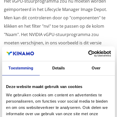
Het vGPU-stuurprogramma zou nu moeten worden
geïmporteerd in het Lifecycle Manager Image Depot.
Men kan dit controleren door op "componenten" te
klikken en het filter "nvi" toe te passen op de kolom
"Naam". Het NVIDIA vGPU-stuurprogramma zou
moeten verschijnen, in ons voorbeeld is dit versie
450.142.
Bewerk vervolgens de update-image.
Toestemming
Details
Over
Ga via het menu naar “Hosts en Clusters”, selecteer de
gewenste cluster en open het tabblad “Updates”. Hier
Deze website maakt gebruik van cookies
ziet men de huidige image. Klik daar op op
We gebruiken cookies om content en advertenties te
"BEWERKEN" in de rechterbovenhoek om deze image
personaliseren, om functies voor social media te bieden
te wijzigen.
en om ons websiteverkeer te analyseren. Ook delen we
informatie over uw gebruik van onze site met onze
Selecteer de gewenste ESXi-versie voor de image,