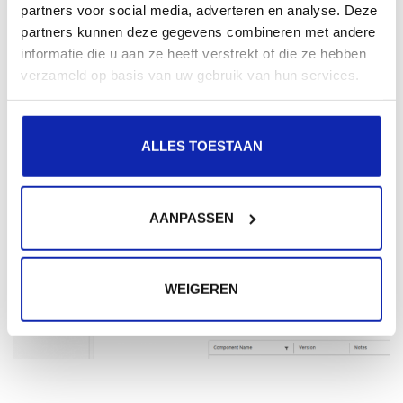
partners voor social media, adverteren en analyse. Deze
selecteer de Vendor Add-ons voor de server (indien
partners kunnen deze gegevens combineren met andere
gewenst), sla het firmwareveld over (tenzij nodig voor
informatie die u aan ze heeft verstrekt of die ze hebben
verzameld op basis van uw gebruik van hun services.
de installatie) en klik bij het componentengedeelte op
de link "Details weergeven" na de tekst "Geen extra
componenten".
ALLES TOESTAAN
Hierna zou het scherm er zo moeten uitzien:
AANPASSEN
WEIGEREN