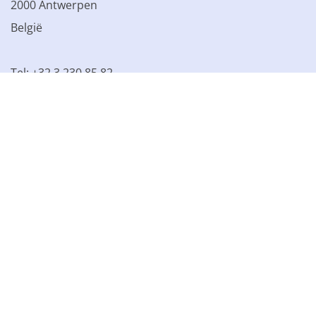
2000 Antwerpen
België
Tel: +32 3 230 85 82
BTW BE 0861.077.215
© 2003 - 2026 Kinamo NV
Alle prijzen excl. btw
Algemene
voorwaarden
Verkoopsvoorwaarden
Privacyverklaring
Cookieverklaring