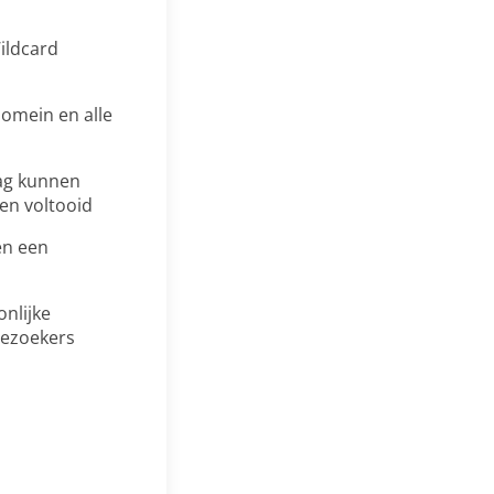
ildcard
domein en alle
aag kunnen
en voltooid
en een
nlijke
bezoekers