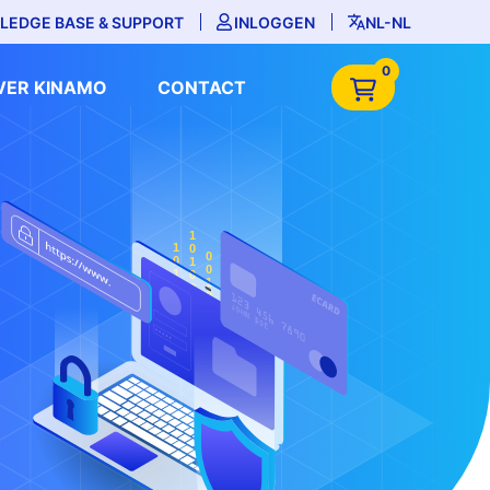
LEDGE BASE & SUPPORT
INLOGGEN
NL-NL
0
VER KINAMO
CONTACT
101001101001
101001
0010101