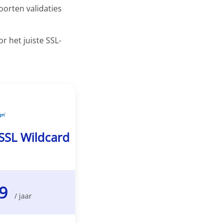
oorten validaties
r het juiste SSL-
SSL Wildcard
49
/ jaar