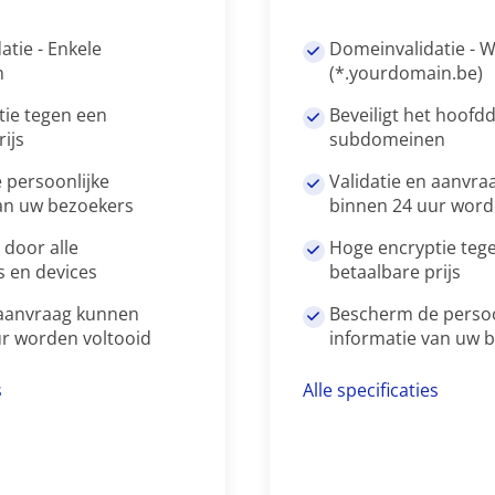
atie - Enkele
Domeinvalidatie - W
m
(*.yourdomain.be)
ie tegen een
Beveiligt het hoofd
ijs
subdomeinen
 persoonlijke
Validatie en aanvr
an uw bezoekers
binnen 24 uur word
door alle
Hoge encryptie teg
 en devices
betaalbare prijs
 aanvraag kunnen
Bescherm de persoo
r worden voltooid
informatie van uw 
s
Alle specificaties