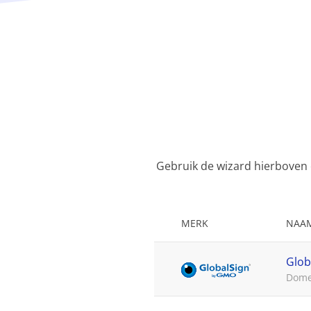
Gebruik de wizard hierboven o
MERK
NAA
Glob
Domei