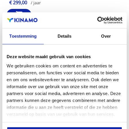
€ 299,00
/ jaar
Toestemming
Details
Over
GlobalSign ExtendedSSL
Uitgebreide validatie | Single domein
Deze website maakt gebruik van cookies
€ 449,00
/ jaar
We gebruiken cookies om content en advertenties te
personaliseren, om functies voor social media te bieden
en om ons websiteverkeer te analyseren. Ook delen we
informatie over uw gebruik van onze site met onze
partners voor social media, adverteren en analyse. Deze
partners kunnen deze gegevens combineren met andere
GlobalSign OrganisationSSL
informatie die u aan ze heeft verstrekt of die ze hebben
Organisatie validatie | Multi-domein
verzameld op basis van uw gebruik van hun services.
€ 215,99
/ jaar