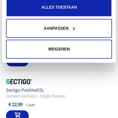
ALLES TOESTAAN
AANPASSEN
GlobalSign OrganisationSSL Wildcard
Organisatie validatie | Wildcard
€ 649,00
WEIGEREN
/ jaar
Sectigo PositiveSSL
Domein validatie | Single domein
€ 22,99
/ jaar