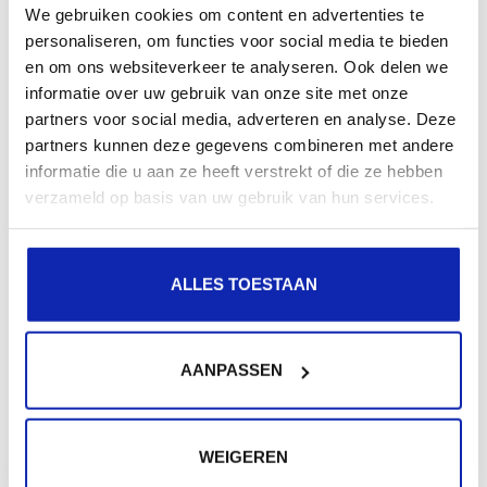
We gebruiken cookies om content en advertenties te
personaliseren, om functies voor social media te bieden
en om ons websiteverkeer te analyseren. Ook delen we
Merknaam of beschrijvende domeinnaam?
informatie over uw gebruik van onze site met onze
DOMEINNAMEN
partners voor social media, adverteren en analyse. Deze
partners kunnen deze gegevens combineren met andere
informatie die u aan ze heeft verstrekt of die ze hebben
Wat is een domeinnaam-extensie of tld?
verzameld op basis van uw gebruik van hun services.
DOMEINNAMEN
REGISTRATIE
ALLES TOESTAAN
Wat is een domeinnaam?
REGISTRATIE
DOMEINNAMEN
AANPASSEN
Wat is een FQDN (Fully Qualified Domain Name)?
DNS
WEIGEREN