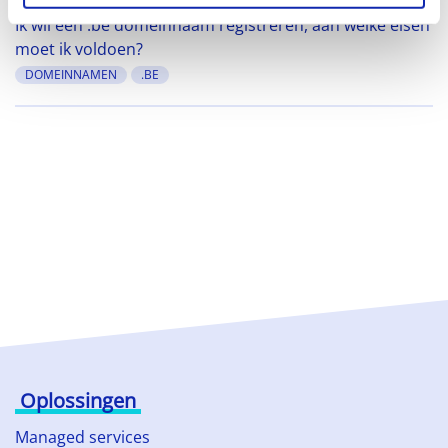
Ik wil een .be domeinnaam registreren, aan welke eisen
moet ik voldoen?
DOMEINNAMEN
.BE
Oplossingen
Managed services