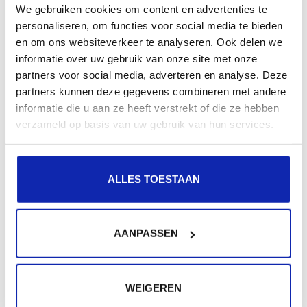
We gebruiken cookies om content en advertenties te
Hoeveel kost een domeinnaam registratie?
personaliseren, om functies voor social media te bieden
DOMEINNAMEN
REGISTRATIE
en om ons websiteverkeer te analyseren. Ook delen we
informatie over uw gebruik van onze site met onze
partners voor social media, adverteren en analyse. Deze
Hoe kan ik een .com of andere .tld domeinnaam
partners kunnen deze gegevens combineren met andere
verhuizen?
informatie die u aan ze heeft verstrekt of die ze hebben
DOMEINNAMEN
TRANSFER
verzameld op basis van uw gebruik van hun services.
Hoe vernieuw ik de registratie van mijn domeinnaam?
ALLES TOESTAAN
DOMEINNAMEN
AANPASSEN
Kan ik mijn .be domeinnaam naar Kinamo verhuizen
(domeinnaam transfer) ?
DOMEINNAMEN
.BE
WEIGEREN